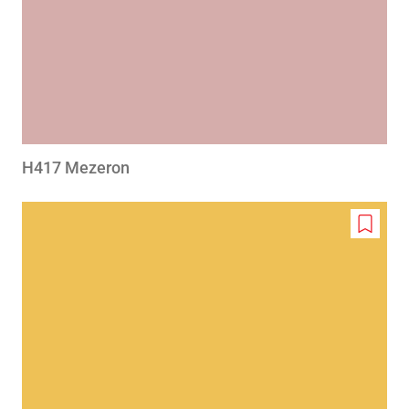
H417 Mezeron
Add
to
wishlis