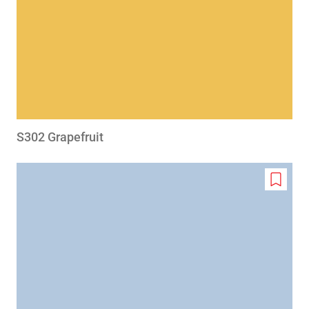
S302 Grapefruit
Add
to
wishlis