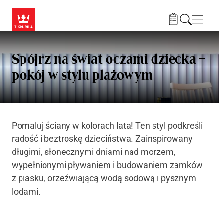
Przejdź do treści
Nawi
Spójrz na świat oczami dziecka –
pokój w stylu plażowym
Pomaluj ściany w kolorach lata! Ten styl podkreśli
radość i beztroskę dzieciństwa. Zainspirowany
długimi, słonecznymi dniami nad morzem,
wypełnionymi pływaniem i budowaniem zamków
z piasku, orzeźwiającą wodą sodową i pysznymi
lodami.