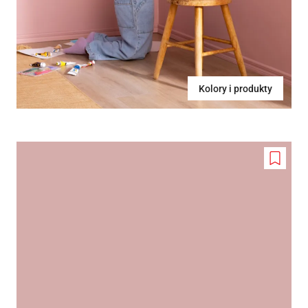
Kolory i produkty
Add
to
wishlis