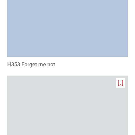
H353 Forget me not
Add
to
wishlis