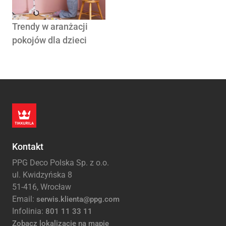
Trendy w aranżacji
pokojów dla dzieci
Kontakt
PPG Deco Polska Sp. z o.o.
ul. Kwidzyńska 8
51-416, Wrocław
Email:
serwis.klienta@ppg.com
Infolinia:
801 11 33 11
Zobacz lokalizację na mapie