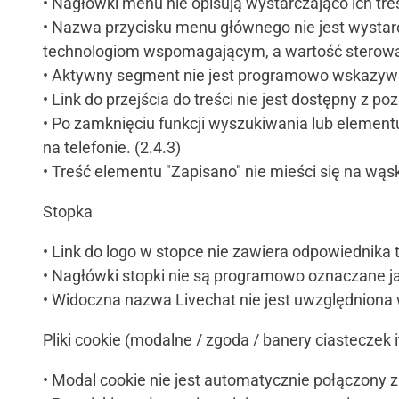
• Nagłówki menu nie opisują wystarczająco ich treś
• Nazwa przycisku menu głównego nie jest wystar
technologiom wspomagającym, a wartość sterowani
• Aktywny segment nie jest programowo wskazywa
• Link do przejścia do treści nie jest dostępny z po
• Po zamknięciu funkcji wyszukiwania lub elemen
na telefonie. (2.4.3)
• Treść elementu "Zapisano" nie mieści się na wąsk
Stopka
• Link do logo w stopce nie zawiera odpowiednika t
• Nagłówki stopki nie są programowo oznaczane ja
• Widoczna nazwa Livechat nie jest uwzględniona 
Pliki cookie (modalne / zgoda / banery ciasteczek i
• Modal cookie nie jest automatycznie połączony z