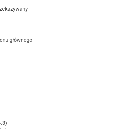
przekazywany
 menu głównego
.3)