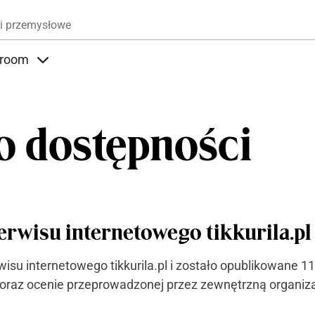
Przejdź do treści
i przemysłowe
room
nder Produkty
Items under Showroom
o dostępności
erwisu internetowego tikkurila.pl
isu internetowego tikkurila.pl i zostało opublikowane 1
 oraz ocenie przeprowadzonej przez zewnętrzną organiz