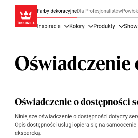
Farby dekoracyjne
Dla Profesjonalistów
Powłok
Inspiracje
Kolory
Produkty
Show
Items under Inspiracje
Items under Kolory
Items u
Oświadczenie 
Oświadczenie o dostępności s
Niniejsze oświadczenie o dostępności dotyczy serw
Opis dostępności usługi opiera się na samoocenie
ekspercką.