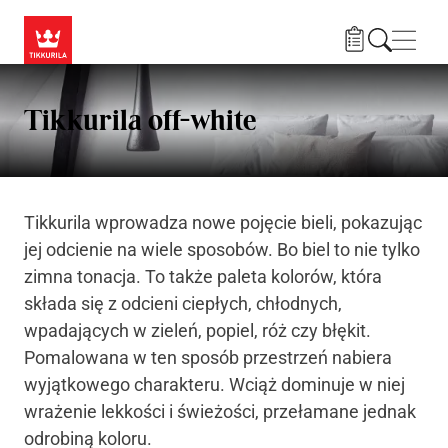
Przejdź do treści
Nawi
Tikkurila off-white
Tikkurila wprowadza nowe pojęcie bieli, pokazując
jej odcienie na wiele sposobów. Bo biel to nie tylko
zimna tonacja. To także paleta kolorów, która
składa się z odcieni ciepłych, chłodnych,
wpadających w zieleń, popiel, róż czy błękit.
Pomalowana w ten sposób przestrzeń nabiera
wyjątkowego charakteru. Wciąż dominuje w niej
wrażenie lekkości i świeżości, przełamane jednak
odrobiną koloru.