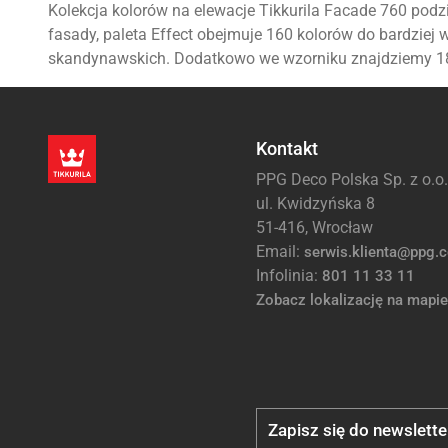
Kolekcja kolorów na elewacje Tikkurila Facade 760 podzie
fasady, paleta Effect obejmuje 160 kolorów do bardziej
skandynawskich. Dodatkowo we wzorniku znajdziemy 18 
Kontakt
PPG Deco Polska Sp. z o.o.
ul. Kwidzyńska 8
51-416, Wrocław
Email:
serwis.klienta@ppg.
Infolinia:
801 11 33 11
Zobacz lokalizację na mapie
Zapisz się do newslette