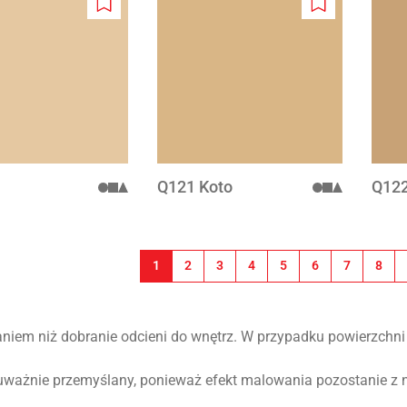
Add
Add
to
to
wishlist
wishlist
Q121 Koto
Q122
wanie
1
2
3
4
5
6
7
8
iem niż dobranie odcieni do wnętrz. W przypadku powierzchni 
uważnie przemyślany, ponieważ efekt malowania pozostanie z n