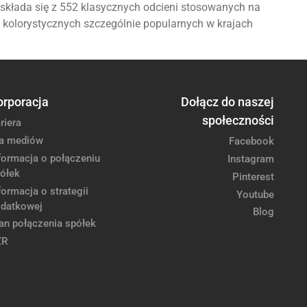
ic składa się z 552 klasycznych odcieni stosowanych na
i kolorystycznych szczególnie popularnych w krajach
orporacja
Dołącz do naszej
społeczności
riera
a mediów
Facebook
formacja o połączeniu
Instagram
ółek
Pinterest
formacja o strategii
Youtube
datkowej
Blog
an połączenia spółek
ZR