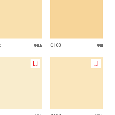
to
to
wishlist
wishlist
2
Q103
Add
Add
to
to
wishlist
wishlist