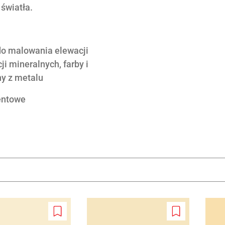
światła.
 do malowania elewacji
i mineralnych, farby i
y z metalu
entowe
Add
Add