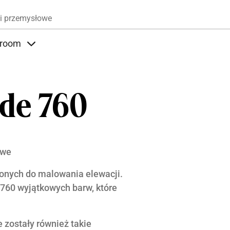
Przejdź do treści
i przemysłowe
room
nder Produkty
Items under Showroom
de 760
owe
zonych do malowania elewacji.
760 wyjątkowych barw, które
 zostały również takie