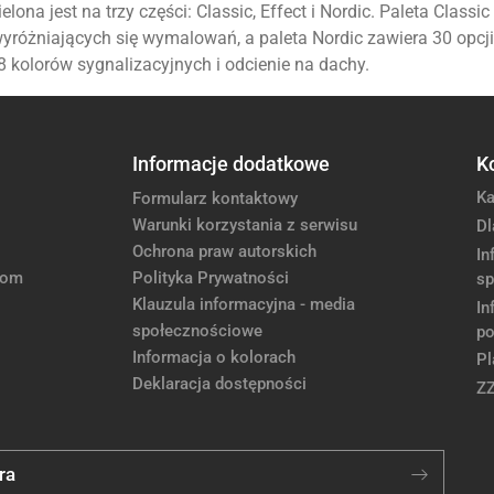
lona jest na trzy części: Classic, Effect i Nordic. Paleta Class
 wyróżniających się wymalowań, a paleta Nordic zawiera 30 opcj
kolorów sygnalizacyjnych i odcienie na dachy.
Informacje dodatkowe
K
Ka
Formularz kontaktowy
Warunki korzystania z serwisu
Dl
Ochrona praw autorskich
In
com
Polityka Prywatności
sp
Klauzula informacyjna - media
In
społecznościowe
po
Informacja o kolorach
Pl
Deklaracja dostępności
Z
ra