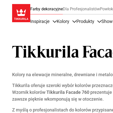
Farby dekoracyjne
Dla Profesjonalistów
Powłok
Inspiracje
Kolory
Produkty
Show
Items under Inspiracje
Items under Kolory
Items u
Tikkurila Faca
Kolory na elewacje mineralne, drewniane i metal
Tikkurila oferuje szeroki wybór kolorów przeznac
Wzornik kolorów
Tikkurila Facade 760
prezentuje 
zawsze pięknie wkomponują się w otoczenie.
Z myślą o profesjonalistach do kolorów przypisane