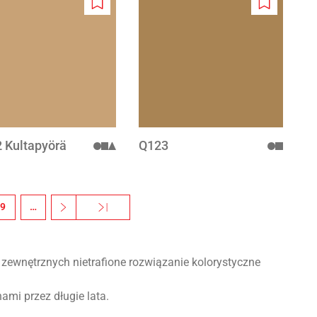
Add
Add
to
to
wishlist
wishlist
 Kultapyörä
Q123
9
…
››
Ostatnia »
Następna strona
Ostatnia strona
zewnętrznych nietrafione rozwiązanie kolorystyczne
ami przez długie lata.