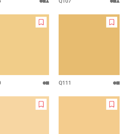
6
Q107
Add
Add
to
to
wishlist
wishlist
0
Q111
Add
Add
to
to
wishlist
wishlist