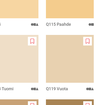
4
Q115 Paahde
Add
Add
to
to
wishlist
wishlist
 Tuomi
Q119 Vuota