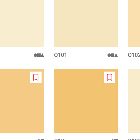
to
to
wishlist
wishlist
Q101
Q10
Add
Add
to
to
wishlist
wishlist