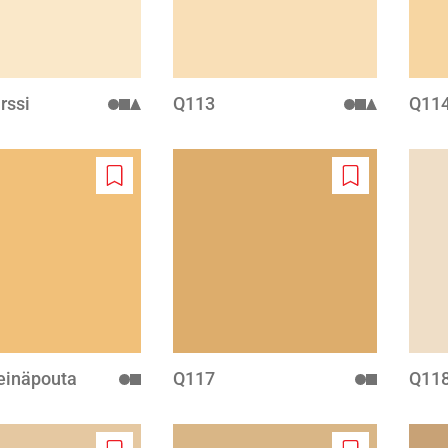
rssi
Q113
Q11
Add
Add
to
to
wishlist
wishlist
einäpouta
Q117
Q118