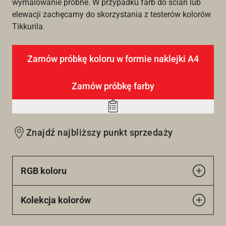
wymalowanie próbne. W przypadku farb do ścian lub
elewacji zachęcamy do skorzystania z testerów kolorów
Tikkurila.
Zamów próbkę koloru w formie naklejki A4
Zamów próbkę farby
Add
to
Znajdź najbliższy punkt sprzedaży
wishlist
RGB koloru
Kolekcja kolorów