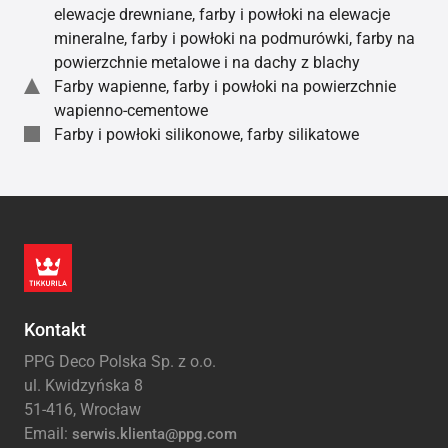
elewacje drewniane, farby i powłoki na elewacje
mineralne, farby i powłoki na podmurówki, farby na
powierzchnie metalowe i na dachy z blachy
Farby wapienne, farby i powłoki na powierzchnie
wapienno-cementowe
Farby i powłoki silikonowe, farby silikatowe
Kontakt
PPG Deco Polska Sp. z o.o.
ul. Kwidzyńska 8
51-416, Wrocław
Email:
serwis.klienta@ppg.com