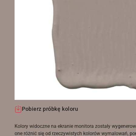
Pobierz próbkę koloru
Kolory widoczne na ekranie monitora zostały wygenerow
one różnić się od rzeczywistych kolorów wymalowań, po