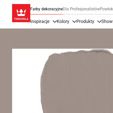
Farby dekoracyjne
Dla Profesjonalistów
Powłok
Inspiracje
Kolory
Produkty
Show
Items under Inspiracje
Items under Kolory
Items u