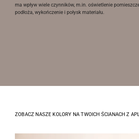
ma wpływ wiele czynników, m.in. oświetlenie pomieszcz
podłoża, wykończenie i połysk materiału.
ZOBACZ NASZE KOLORY NA TWOICH ŚCIANACH Z AP