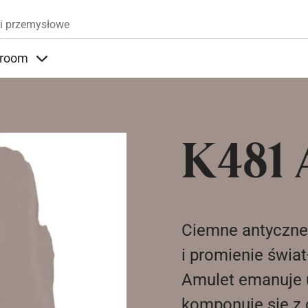
Przejdź do treści
i przemysłowe
room
nder Produkty
Items under Showroom
K481 
Ciemne antyczne
i promienie świa
Amulet emanuje ur
komponuje się z 