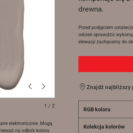
drewna.
Przed podjęciem ostatecz
odcień sprawdzić wykonuj
elewacji zachęcamy do sko
Poprzednie
Dalej
Znajdź najbliższy
1
/
2
RGB koloru
ane elektronicznie. Mogą
Kolekcja kolorów
nieważ na odbiór koloru