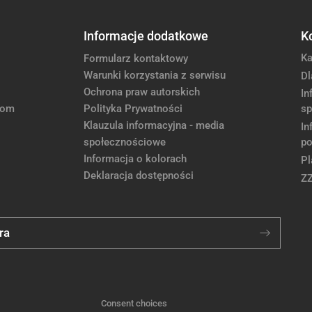
Informacje dodatkowe
K
Ka
Formularz kontaktowy
Warunki korzystania z serwisu
Dl
Ochrona praw autorskich
In
com
Polityka Prywatności
sp
Klauzula informacyjna - media
In
społecznościowe
po
Informacja o kolorach
Pl
Deklaracja dostępności
Z
ra
Consent choices