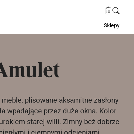
Sklepy
Amulet
 meble, plisowane aksamitne zasłony
tła wpadające przez duże okna. Kolor
okiem starej willi. Zimny ​​beż dobrze
ciepłymi i ciemnymi odcieniami