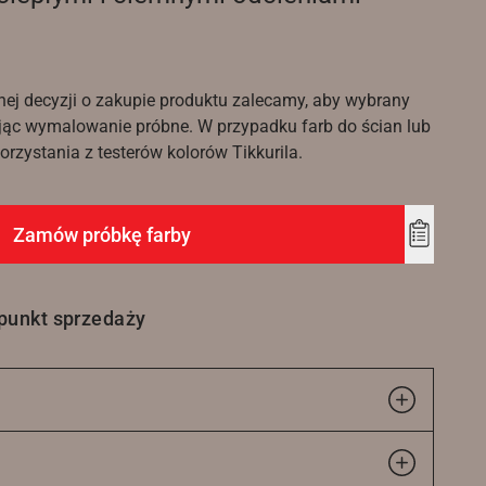
nej decyzji o zakupie produktu zalecamy, aby wybrany
ąc wymalowanie próbne. W przypadku farb do ścian lub
rzystania z testerów kolorów Tikkurila.
Zamów próbkę farby
Add
to
wishlist
 punkt sprzedaży