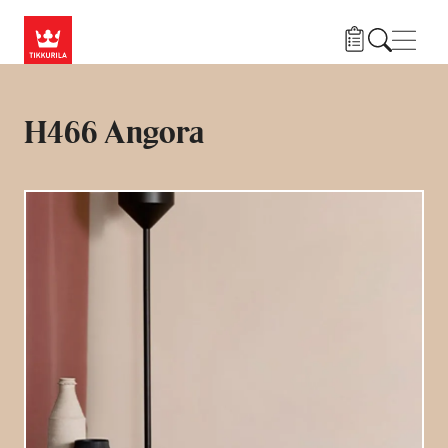
Przejdź do treści
Nawi
H466 Angora