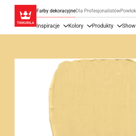
Farby dekoracyjne
Dla Profesjonalistów
Powłok
Inspiracje
Kolory
Produkty
Show
Items under Inspiracje
Items under Kolory
Items u