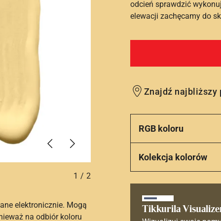
odcień sprawdzić wykonuj
elewacji zachęcamy do sko
Znajdź najbliższy
RGB koloru
Poprzednie
Dalej
Kolekcja kolorów
1
/
2
ane elektronicznie. Mogą
Tikkurila Visualize
nieważ na odbiór koloru