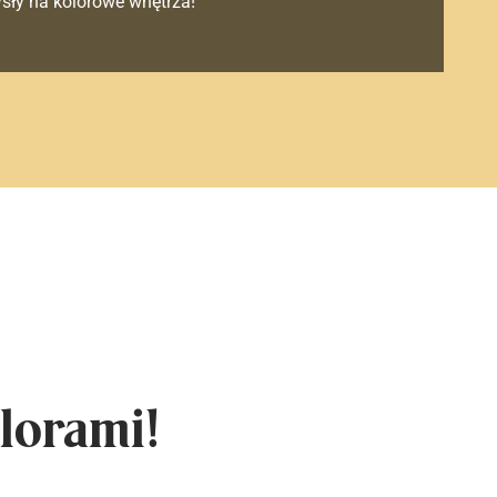
sły na kolorowe wnętrza!
lorami!