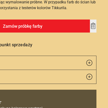
ąc wymalowanie próbne. W przypadku farb do ścian lub
rzystania z testerów kolorów Tikkurila.
Zamów próbkę farby
Add
to
wishlist
 punkt sprzedaży
r