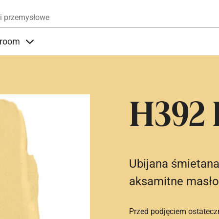
Przejdź do treści
i przemysłowe
room
nder Produkty
Items under Showroom
H392 
Ubijana śmietana
aksamitne masło. 
Przed podjęciem ostatecz