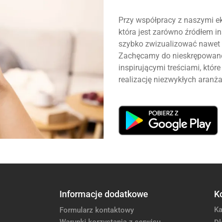
Przy współpracy z naszymi ek
która jest zarówno źródłem ins
szybko zwizualizować nawet 
Zachęcamy do nieskrępowanej
inspirującymi treściami, któ
realizację niezwykłych aranża
Informacje dodatkowe
K
Ka
Formularz kontaktowy
Warunki korzystania z serwisu