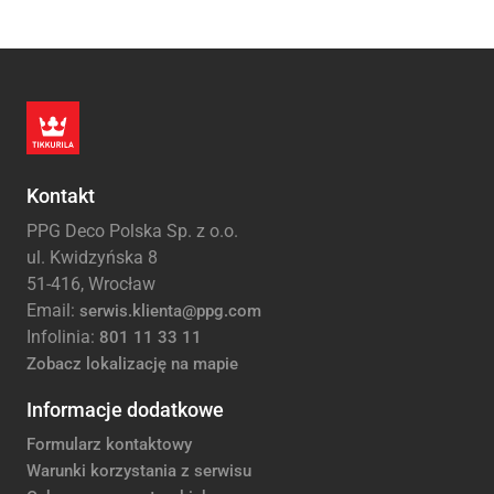
Kontakt
PPG Deco Polska Sp. z o.o.
ul. Kwidzyńska 8
51-416, Wrocław
Email:
serwis.klienta@ppg.com
Infolinia:
801 11 33 11
Zobacz lokalizację na mapie
Informacje dodatkowe
Formularz kontaktowy
Warunki korzystania z serwisu