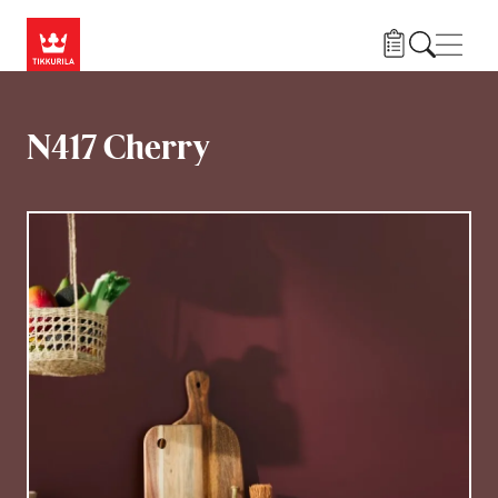
Przejdź do treści
Nawi
N417 Cherry