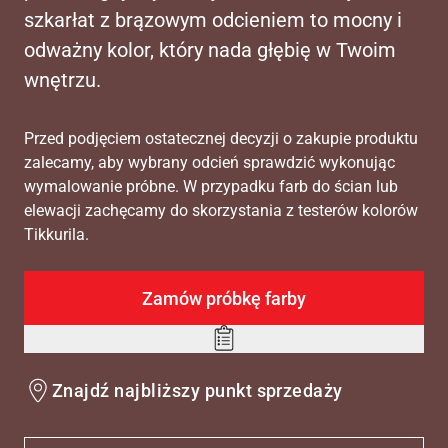
szkarłat z brązowym odcieniem to mocny i
odważny kolor, który nada głębię w Twoim
wnętrzu.
Przed podjęciem ostatecznej decyzji o zakupie produktu
zalecamy, aby wybrany odcień sprawdzić wykonując
wymalowanie próbne. W przypadku farb do ścian lub
elewacji zachęcamy do skorzystania z testerów kolorów
Tikkurila.
Zamów próbkę farby
Add
to
Znajdź najbliższy punkt sprzedaży
wishlist