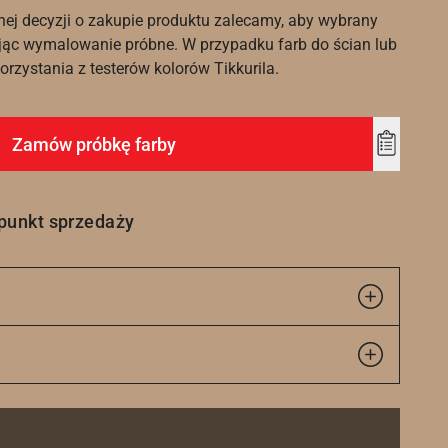
nej decyzji o zakupie produktu zalecamy, aby wybrany
ąc wymalowanie próbne. W przypadku farb do ścian lub
rzystania z testerów kolorów Tikkurila.
Zamów próbkę farby
Add
to
wishlist
 punkt sprzedaży