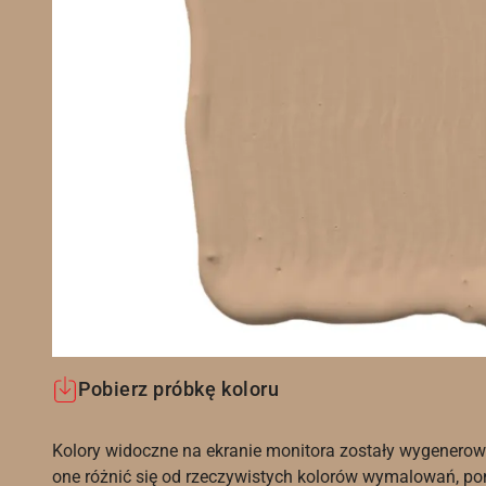
Pobierz próbkę koloru
Kolory widoczne na ekranie monitora zostały wygenerow
one różnić się od rzeczywistych kolorów wymalowań, po