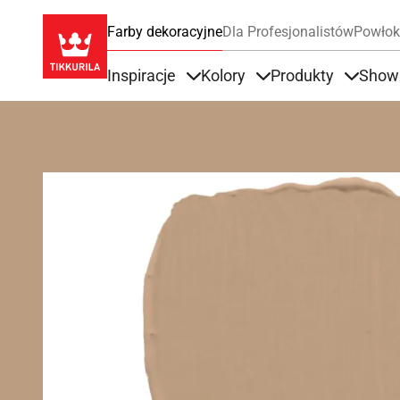
Farby dekoracyjne
Dla Profesjonalistów
Powłok
Inspiracje
Kolory
Produkty
Show
Items under Inspiracje
Items under Kolory
Items u