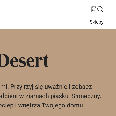
Sklepy
Desert
. Przyjrzyj się uważnie i zobacz
odcieni w ziarnach piasku. Słoneczny,
y ociepli wnętrza Twojego domu.