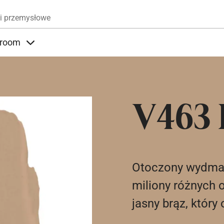
Przejdź do treści
i przemysłowe
room
nder Produkty
Items under Showroom
V463 
Otoczony wydmami
miliony różnych 
jasny brąz, któr