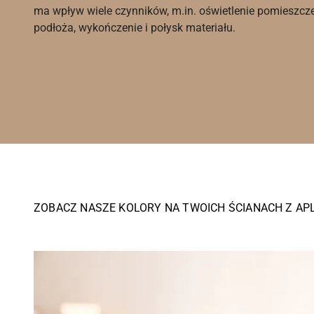
ma wpływ wiele czynników, m.in. oświetlenie pomieszcz
podłoża, wykończenie i połysk materiału.
ZOBACZ NASZE KOLORY NA TWOICH ŚCIANACH Z AP