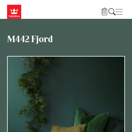
Przejdź do treści
Nawi
M442 Fjord