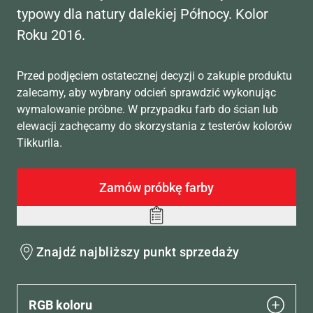
typowy dla natury dalekiej Północy. Kolor
Roku 2016.
Przed podjęciem ostatecznej decyzji o zakupie produktu
zalecamy, aby wybrany odcień sprawdzić wykonując
wymalowanie próbne. W przypadku farb do ścian lub
elewacji zachęcamy do skorzystania z testerów kolorów
Tikkurila.
Zamów próbkę farby
Add
to
Znajdź najbliższy punkt sprzedaży
wishlist
RGB koloru