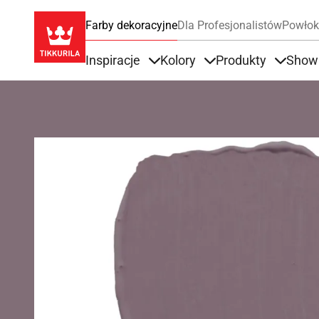
Farby dekoracyjne
Dla Profesjonalistów
Powłok
Inspiracje
Kolory
Produkty
Show
Items under Inspiracje
Items under Kolory
Items u