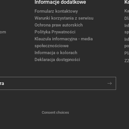
Informacje dodatkowe
K
Ka
Formularz kontaktowy
Warunki korzystania z serwisu
Dl
Ochrona praw autorskich
In
com
Polityka Prywatności
sp
Klauzula informacyjna - media
In
społecznościowe
po
Informacja o kolorach
Pl
Deklaracja dostępności
Z
ra
Consent choices