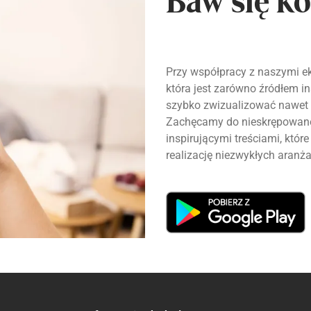
Baw się ko
Przy współpracy z naszymi ek
która jest zarówno źródłem ins
szybko zwizualizować nawet 
Zachęcamy do nieskrępowanej
inspirującymi treściami, któ
realizację niezwykłych aranża