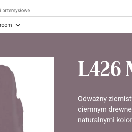
Przejdź do treści
i przemysłowe
room
nder Produkty
Items under Showroom
L426 
Odważny ziemisty 
ciemnym drewnem
naturalnymi kolo