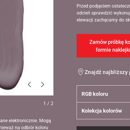
Przed podjęciem ostatecz
odcień sprawdzić wykonuj
elewacji zachęcamy do sko
Zamów próbkę ko
formie naklejk
Znajdź najbliższy
Poprzednie
Dalej
RGB koloru
1
/
2
Kolekcja kolorów
ane elektronicznie. Mogą
nieważ na odbiór koloru