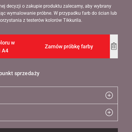
nej decyzji o zakupie produktu zalecamy, aby wybrany
ąc wymalowanie próbne. W przypadku farb do ścian lub
rzystania z testerów kolorów Tikkurila.
loru w
Zamów próbkę farby
Add
i A4
to
wishlist
 punkt sprzedaży