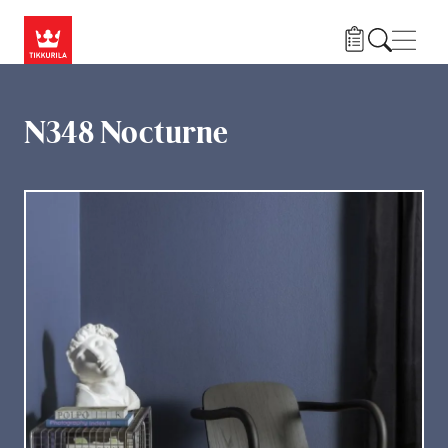
Przejdź do treści
Nawi
N348 Nocturne