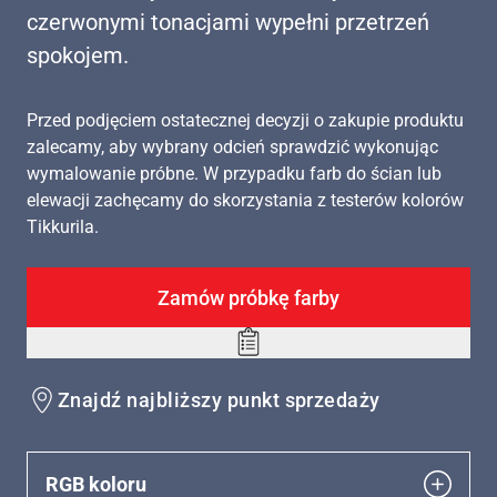
czerwonymi tonacjami wypełni przetrzeń
spokojem.
Przed podjęciem ostatecznej decyzji o zakupie produktu
zalecamy, aby wybrany odcień sprawdzić wykonując
wymalowanie próbne. W przypadku farb do ścian lub
elewacji zachęcamy do skorzystania z testerów kolorów
Tikkurila.
Zamów próbkę farby
Add
to
Znajdź najbliższy punkt sprzedaży
wishlist
RGB koloru