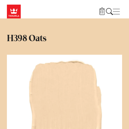
Przejdź do treści
Nawi
H398 Oats