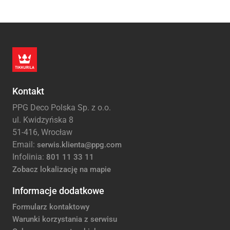
Kontakt
PPG Deco Polska Sp. z o.o.
ul. Kwidzyńska 8
51-416, Wrocław
Email:
serwis.klienta@ppg.com
Infolinia:
801 11 33 11
Zobacz lokalizację na mapie
Informacje dodatkowe
Formularz kontaktowy
Warunki korzystania z serwisu