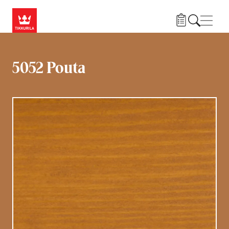
Przejdź do treści
Nawi
5052 Pouta