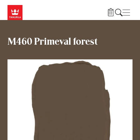
Przejdź do treści
Nawi
M460 Primeval forest