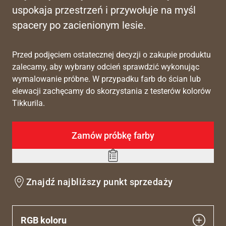
uspokaja przestrzeń i przywołuje na myśl
spacery po zacienionym lesie.
Przed podjęciem ostatecznej decyzji o zakupie produktu
zalecamy, aby wybrany odcień sprawdzić wykonując
wymalowanie próbne. W przypadku farb do ścian lub
elewacji zachęcamy do skorzystania z testerów kolorów
Tikkurila.
Zamów próbkę farby
Add
to
Znajdź najbliższy punkt sprzedaży
wishlist
RGB koloru