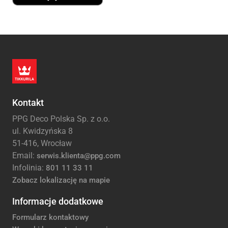
Kontakt
PPG Deco Polska Sp. z o.o.
ul. Kwidzyńska 8
51-416, Wrocław
Email:
serwis.klienta@ppg.com
Infolinia:
801 11 33 11
Zobacz lokalizację na mapie
Informacje dodatkowe
Formularz kontaktowy