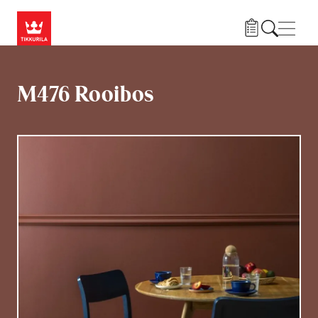
Przejdź do treści
Nawi
M476 Rooibos