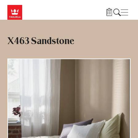
Przejdź do treści
Nawi
X463 Sandstone