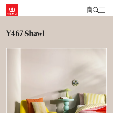
Przejdź do treści
Nawi
Y467 Shawl