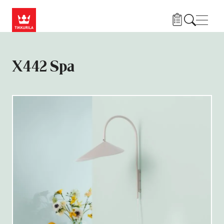
Przejdź do treści
Nawi
X442 Spa