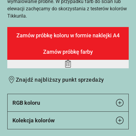
wymalowanie próbne. W przypadku farb do ścian lub
elewacji zachęcamy do skorzystania z testerów kolorów
Tikkurila.
Zamów próbkę koloru w formie naklejki A4
Zamów próbkę farby
Add
to
Znajdź najbliższy punkt sprzedaży
wishlist
RGB koloru
Kolekcja kolorów