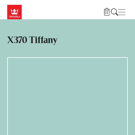
Przejdź do treści
Nawi
X370 Tiffany