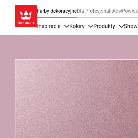
Farby dekoracyjne
Dla Profesjonalistów
Powłok
Inspiracje
Kolory
Produkty
Show
Items under Inspiracje
Items under Kolory
Items u