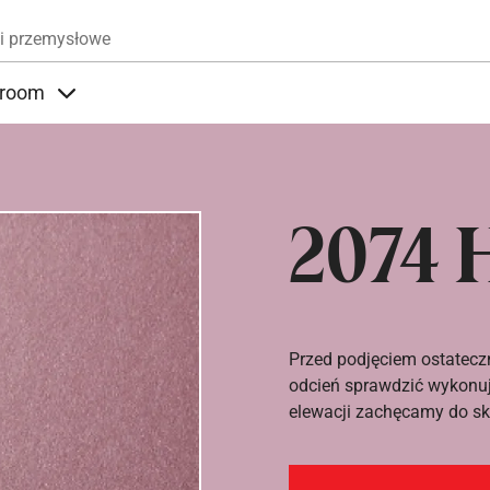
Przejdź do treści
i przemysłowe
room
nder Produkty
Items under Showroom
2074 
Przed podjęciem ostatecz
odcień sprawdzić wykonuj
elewacji zachęcamy do sko