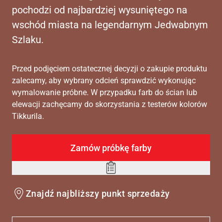
pochodzi od najbardziej wysuniętego na
wschód miasta na legendarnym Jedwabnym
Szlaku.
Przed podjęciem ostatecznej decyzji o zakupie produktu
zalecamy, aby wybrany odcień sprawdzić wykonując
wymalowanie próbne. W przypadku farb do ścian lub
elewacji zachęcamy do skorzystania z testerów kolorów
Tikkurila.
Zamów próbkę farby
Add
to
Znajdź najbliższy punkt sprzedaży
wishlist