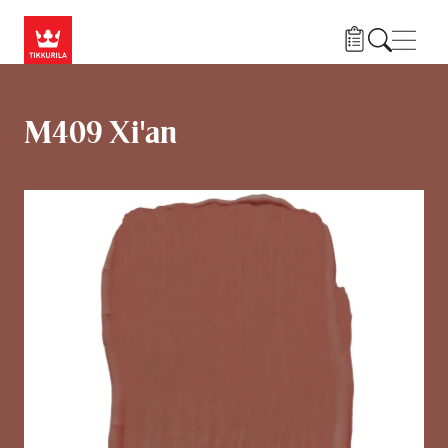
Przejdź do treści
Nawi
M409 Xi'an