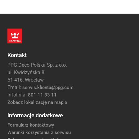
Kontakt
PPG Deco Polska Sp. z o.o.
ul. Kwidzyńska 8
51-416, Wrocław
Email:
serwis.klienta@ppg.com
Infolinia:
801 11 33 11
Zobacz lokalizację na mapie
Informacje dodatkowe
Formularz kontaktowy
Warunki korzystania z serwisu