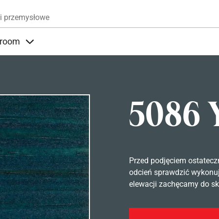
Przejdź do treści
i przemysłowe
room
nder Produkty
Items under Showroom
5086 
Przed podjęciem ostatecz
odcień sprawdzić wykonuj
elewacji zachęcamy do sko