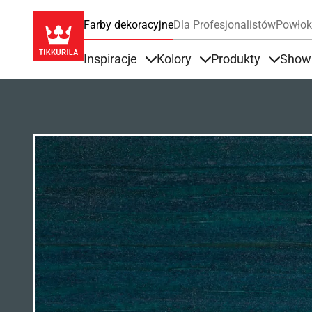
Farby dekoracyjne
Dla Profesjonalistów
Powłok
Inspiracje
Kolory
Produkty
Show
Items under Inspiracje
Items under Kolory
Items u