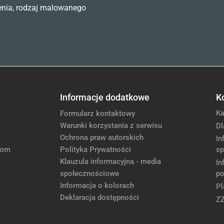
enia, rodzaj malowanego
Informacje dodatkowe
K
Ka
Formularz kontaktowy
Warunki korzystania z serwisu
Dl
Ochrona praw autorskich
In
com
Polityka Prywatności
sp
Klauzula informacyjna - media
In
społecznościowe
po
Informacja o kolorach
Pl
Deklaracja dostępności
Z