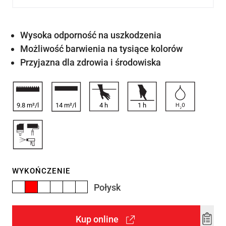
Wysoka odporność na uszkodzenia
Możliwość barwienia na tysiące kolorów
Przyjazna dla zdrowia i środowiska
9.8 m²/l
14 m²/l
4
h
1
h
WYKOŃCZENIE
Połysk
Kup online
Add