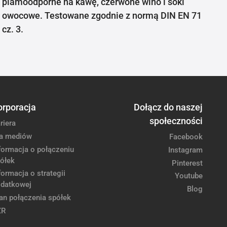
plamoodporne na kawę, czerwone wino i soki
owocowe. Testowane zgodnie z normą DIN EN 71
cz. 3.
orporacja
Dołącz do naszej
społeczności
riera
a mediów
Facebook
formacja o połączeniu
Instagram
ółek
Pinterest
formacja o strategii
Youtube
datkowej
Blog
an połączenia spółek
ZR