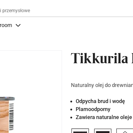
Przejdź do treści
i przemysłowe
room
nder Produkty
Items under Showroom
Tikkurila 
Naturalny olej do drewnian
Odpycha brud i wodę
Plamoodporny
Zawiera naturalne oleje