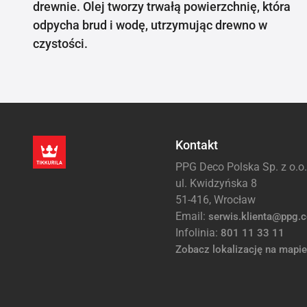
drewnie. Olej tworzy trwałą powierzchnię, która
odpycha brud i wodę, utrzymując drewno w
czystości.
Kontakt
PPG Deco Polska Sp. z o.o.
ul. Kwidzyńska 8
51-416, Wrocław
Email:
serwis.klienta@ppg.
Infolinia:
801 11 33 11
Zobacz lokalizację na mapie