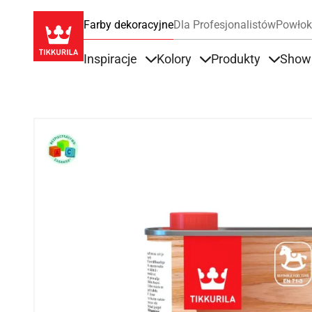
Farby dekoracyjne
Dla Profesjonalistów
Powłok
Inspiracje
Kolory
Produkty
Show
Items under Inspiracje
Items under Kolory
Items u