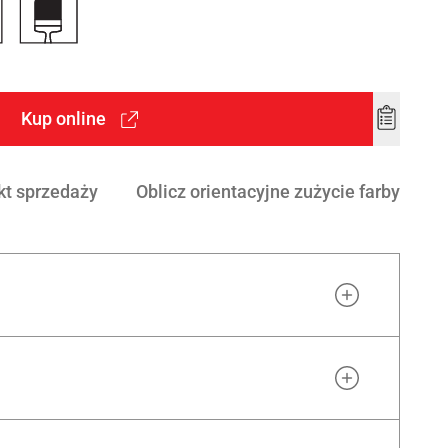
Kup online
Add
to
wishlist
kt sprzedaży
Oblicz orientacyjne zużycie farby