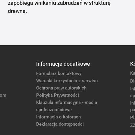
zapobiega wnikaniu zabrudzeń w strukturę
drewna.
Informacje dodatkowe
K
Ka
Formularz kontaktowy
Warunki korzystania z serwisu
Dl
Ochrona praw autorskich
In
com
Polityka Prywatności
sp
Klauzula informacyjna - media
In
społecznościowe
po
Informacja o kolorach
Pl
Deklaracja dostępności
Z