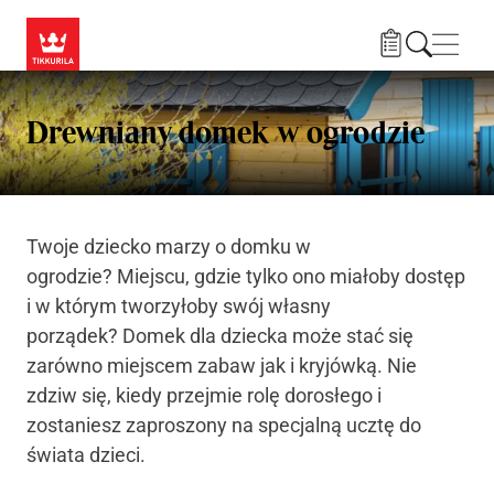
Przejdź do treści
Nawi
Drewniany domek w ogrodzie
Twoje dziecko marzy o domku w
ogrodzie? Miejscu, gdzie tylko ono miałoby dostęp
i w którym tworzyłoby swój własny
porządek? Domek dla dziecka może stać się
zarówno miejscem zabaw jak i kryjówką. Nie
zdziw się, kiedy przejmie rolę dorosłego i
zostaniesz zaproszony na specjalną ucztę do
świata dzieci.