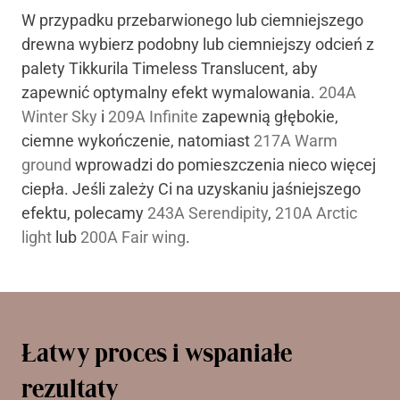
W przypadku przebarwionego lub ciemniejszego
drewna wybierz podobny lub ciemniejszy odcień z
palety Tikkurila Timeless Translucent, aby
zapewnić optymalny efekt wymalowania.
204A
Winter Sky
i
209A Infinite
zapewnią głębokie,
ciemne wykończenie, natomiast
217A Warm
ground
wprowadzi do pomieszczenia nieco więcej
ciepła. Jeśli zależy Ci na uzyskaniu jaśniejszego
efektu, polecamy
243A Serendipity
,
210A Arctic
light
lub
200A Fair wing
.
Łatwy proces i wspaniałe
rezultaty