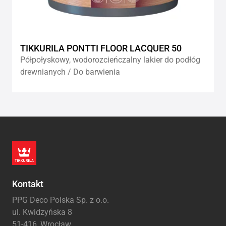
TIKKURILA PONTTI FLOOR LACQUER 50
Półpołyskowy, wodorozcieńczalny lakier do podłóg
drewnianych / Do barwienia
Kontakt
PPG Deco Polska Sp. z o.o.
ul. Kwidzyńska 8
51-416, Wrocław