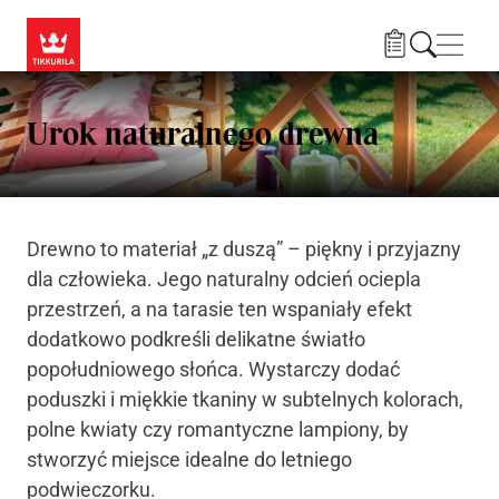
Przejdź do treści
Nawi
Urok naturalnego drewna
Drewno to materiał „z duszą” – piękny i przyjazny
dla człowieka. Jego naturalny odcień ociepla
przestrzeń, a na tarasie ten wspaniały efekt
dodatkowo podkreśli delikatne światło
popołudniowego słońca. Wystarczy dodać
poduszki i miękkie tkaniny w subtelnych kolorach,
polne kwiaty czy romantyczne lampiony, by
stworzyć miejsce idealne do letniego
podwieczorku.