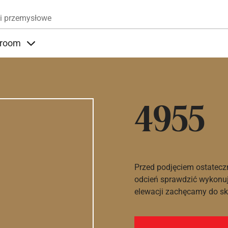
Przejdź do treści
i przemysłowe
room
nder Produkty
Items under Showroom
4955
Przed podjęciem ostatecz
odcień sprawdzić wykonuj
elewacji zachęcamy do sko