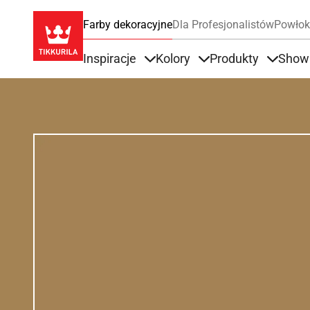
Farby dekoracyjne
Dla Profesjonalistów
Powłok
Inspiracje
Kolory
Produkty
Show
Items under Inspiracje
Items under Kolory
Items u