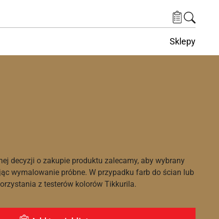
Sklepy
nej decyzji o zakupie produktu zalecamy, aby wybrany
ąc wymalowanie próbne. W przypadku farb do ścian lub
rzystania z testerów kolorów Tikkurila.