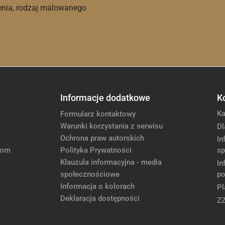
enia, rodzaj malowanego
Informacje dodatkowe
K
Ka
Formularz kontaktowy
Warunki korzystania z serwisu
Dl
Ochrona praw autorskich
In
com
Polityka Prywatności
sp
Klauzula informacyjna - media
In
społecznościowe
po
Informacja o kolorach
Pl
Deklaracja dostępności
Z