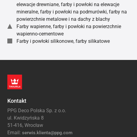
elewacje drewniane, farby i powłoki na elewacje
mineralne, farby i powłoki na podmurówki, farby na
powierzchnie metalowe i na dachy z blachy
Farby wapienne, farby i powłoki na powierzchnie
wapienno-cementowe
Farby i powłoki silikonowe, farby silikatowe
Kontakt
PPG Deco Polska Sp. z o.o.
ul. Kwidzyńska 8
51-416, Wrocław
Email:
serwis.klienta@ppg.com