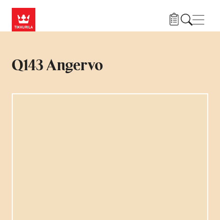
Przejdź do treści
Nawi
Q143 Angervo