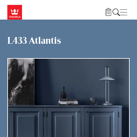
Przejdź do treści
Nawi
L433 Atlantis