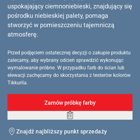
uspokajający ciemnoniebieski, znajdujący się
pośrodku niebieskiej palety, pomaga
stworzyć w pomieszczeniu tajemniczą
atmosferę.
Przed podjęciem ostatecznej decyzji o zakupie produktu
zalecamy, aby wybrany odcień sprawdzić wykonując
wymalowanie próbne. W przypadku farb do ścian lub
elewacji zachęcamy do skorzystania z testerów kolorów
Tikkurila.
Zamów próbkę farby
Add
to
Znajdź najbliższy punkt sprzedaży
wishlist