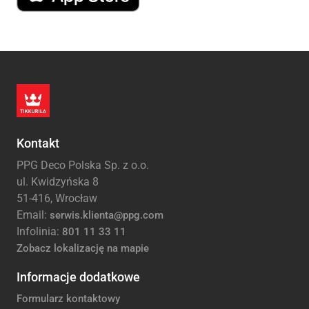
Kontakt
PPG Deco Polska Sp. z o.o.
ul. Kwidzyńska 8
51-416, Wrocław
Email:
serwis.klienta@ppg.com
Infolinia:
801 11 33 11
Zobacz lokalizację na mapie
Informacje dodatkowe
Formularz kontaktowy