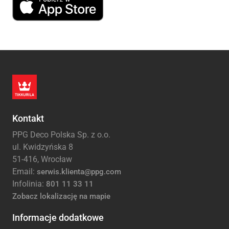
Kontakt
PPG Deco Polska Sp. z o.o.
ul. Kwidzyńska 8
51-416, Wrocław
Email:
serwis.klienta@ppg.com
Infolinia:
801 11 33 11
Zobacz lokalizację na mapie
Informacje dodatkowe