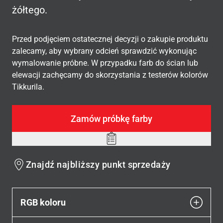
żółtego.
Przed podjęciem ostatecznej decyzji o zakupie produktu
zalecamy, aby wybrany odcień sprawdzić wykonując
wymalowanie próbne. W przypadku farb do ścian lub
elewacji zachęcamy do skorzystania z testerów kolorów
Tikkurila.
Zamów próbkę farby
Add
to
Znajdź najbliższy punkt sprzedaży
wishlist
RGB koloru