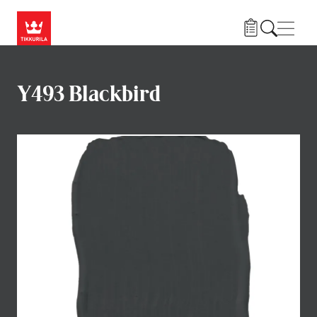
Przejdź do treści
Nawi
Y493 Blackbird