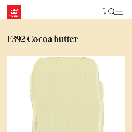
Przejdź do treści
Nawi
F392 Cocoa butter