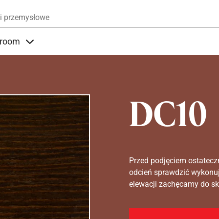
Przejdź do treści
i przemysłowe
room
nder Produkty
Items under Showroom
DC10
Przed podjęciem ostatecz
odcień sprawdzić wykonuj
elewacji zachęcamy do sko