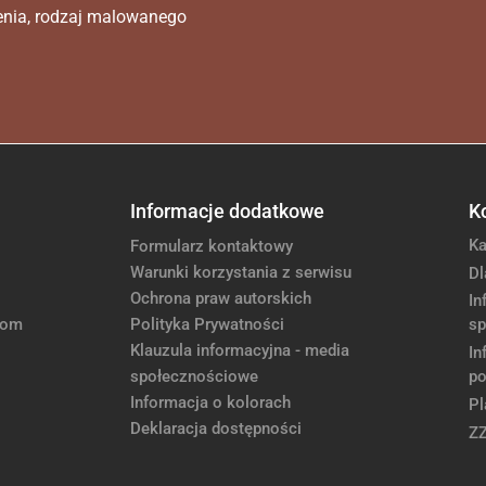
enia, rodzaj malowanego
Informacje dodatkowe
K
Ka
Formularz kontaktowy
Warunki korzystania z serwisu
Dl
Ochrona praw autorskich
In
com
Polityka Prywatności
sp
Klauzula informacyjna - media
In
społecznościowe
po
Informacja o kolorach
Pl
Deklaracja dostępności
Z