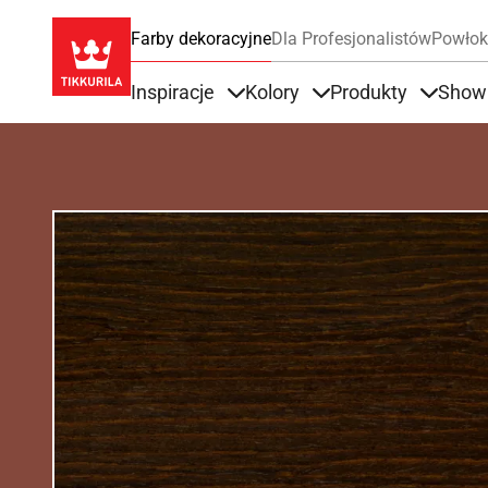
Farby dekoracyjne
Dla Profesjonalistów
Powłok
Inspiracje
Kolory
Produkty
Show
Items under Inspiracje
Items under Kolory
Items u