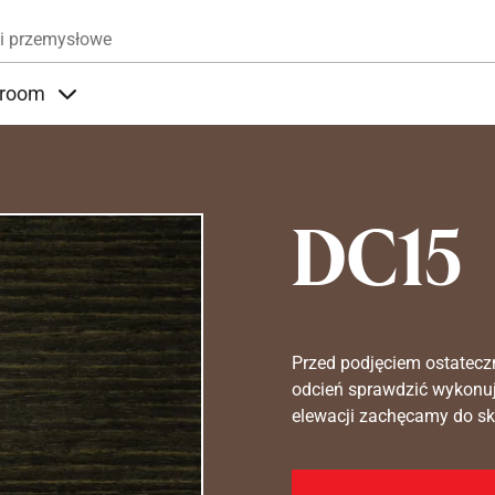
Przejdź do treści
i przemysłowe
room
nder Produkty
Items under Showroom
DC15
Przed podjęciem ostatecz
odcień sprawdzić wykonuj
elewacji zachęcamy do sko