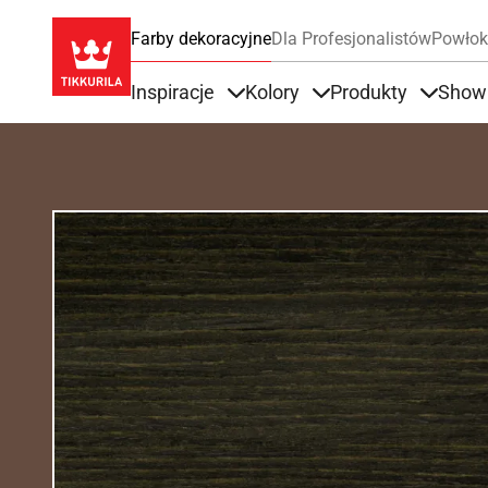
Farby dekoracyjne
Dla Profesjonalistów
Powłok
Inspiracje
Kolory
Produkty
Show
Items under Inspiracje
Items under Kolory
Items u