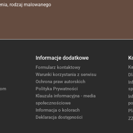
enia, rodzaj malowanego
Informacje dodatkowe
K
Ka
Formularz kontaktowy
Warunki korzystania z serwisu
Dl
Ochrona praw autorskich
In
com
Polityka Prywatności
sp
Klauzula informacyjna - media
In
społecznościowe
po
Informacja o kolorach
Pl
Deklaracja dostępności
Z