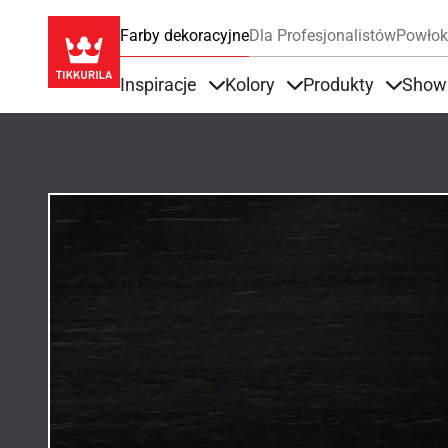
Farby dekoracyjne
Dla Profesjonalistów
Powłok
Inspiracje
Kolory
Produkty
Show
Items under Inspiracje
Items under Kolory
Items u