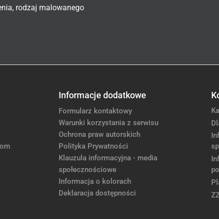
enia, rodzaj malowanego
Informacje dodatkowe
K
Ka
Formularz kontaktowy
Warunki korzystania z serwisu
Dl
Ochrona praw autorskich
In
com
Polityka Prywatności
sp
Klauzula informacyjna - media
In
społecznościowe
po
Informacja o kolorach
Pl
Deklaracja dostępności
Z