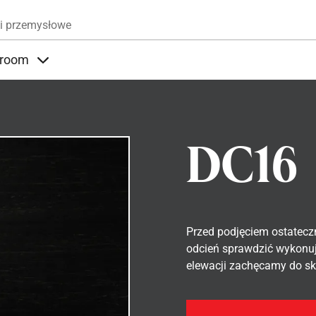
Przejdź do treści
i przemysłowe
room
nder Produkty
Items under Showroom
DC16
Przed podjęciem ostatecz
odcień sprawdzić wykonuj
elewacji zachęcamy do sko