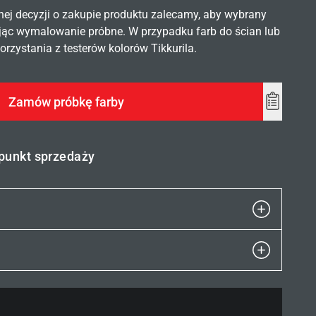
nej decyzji o zakupie produktu zalecamy, aby wybrany
ąc wymalowanie próbne. W przypadku farb do ścian lub
rzystania z testerów kolorów Tikkurila.
Zamów próbkę farby
Add
to
wishlist
 punkt sprzedaży