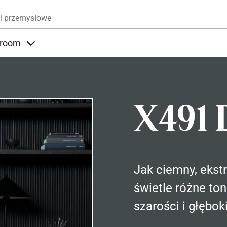
Przejdź do treści
i przemysłowe
room
nder Produkty
Items under Showroom
X491 
Jak ciemny, ekst
świetle różne to
szarości i głębok