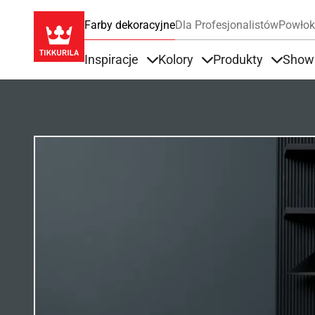
Farby dekoracyjne
Dla Profesjonalistów
Powłok
Inspiracje
Kolory
Produkty
Show
Items under Inspiracje
Items under Kolory
Items u