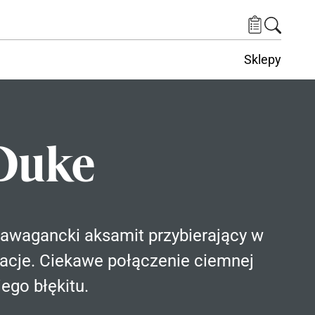
Sklepy
Duke
rawagancki aksamit przybierający w
nacje. Ciekawe połączenie ciemnej
iego błękitu.