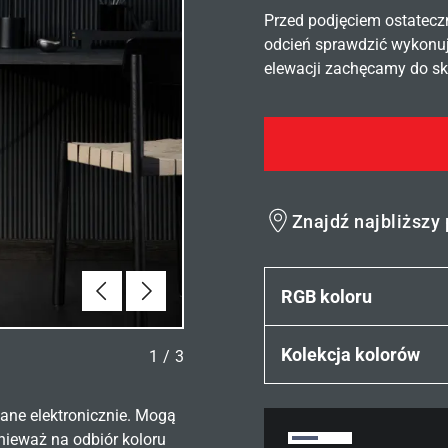
Przed podjęciem ostatecz
odcień sprawdzić wykonuj
elewacji zachęcamy do sko
Znajdź najbliższy
Poprzednie
Dalej
RGB koloru
Kolekcja kolorów
1
/
3
ane elektronicznie. Mogą
nieważ na odbiór koloru