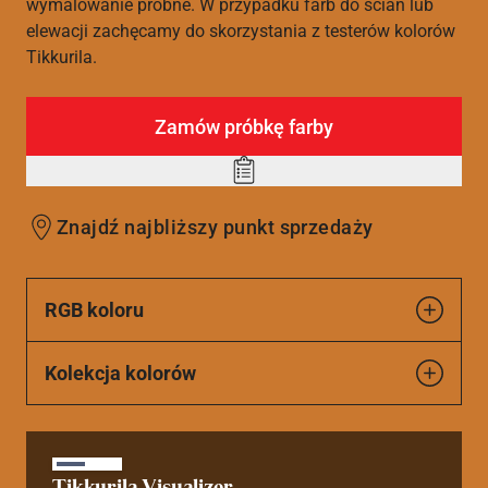
wymalowanie próbne. W przypadku farb do ścian lub
elewacji zachęcamy do skorzystania z testerów kolorów
Tikkurila.
Zamów próbkę farby
Add
to
Znajdź najbliższy punkt sprzedaży
wishlist
RGB koloru
Kolekcja kolorów
Tikkurila Visualizer