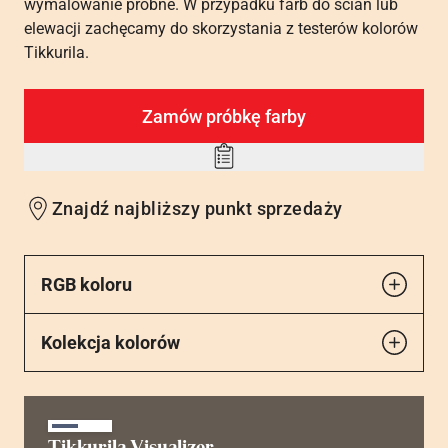
wymalowanie próbne. W przypadku farb do ścian lub
elewacji zachęcamy do skorzystania z testerów kolorów
Tikkurila.
Zamów próbkę farby
Add
to
Znajdź najbliższy punkt sprzedaży
wishlist
RGB koloru
Kolekcja kolorów
Tikkurila Visualizer