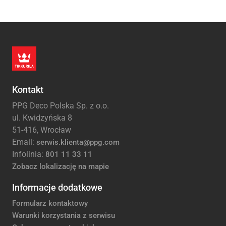
Kontakt
PPG Deco Polska Sp. z o.o.
ul. Kwidzyńska 8
51-416, Wrocław
Email:
serwis.klienta@ppg.com
Infolinia:
801 11 33 11
Zobacz lokalizację na mapie
Informacje dodatkowe
Formularz kontaktowy
Warunki korzystania z serwisu