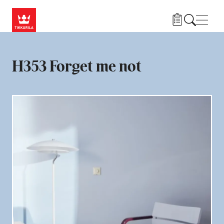
Przejdź do treści
Nawi
H353 Forget me not