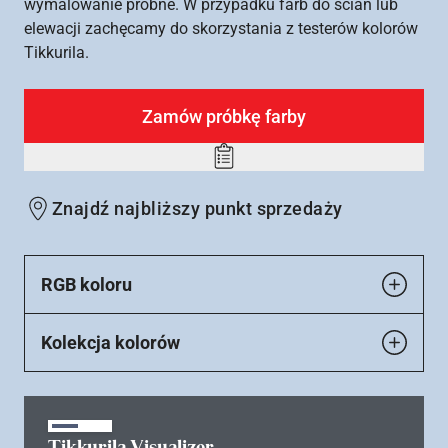
wymalowanie próbne. W przypadku farb do ścian lub
elewacji zachęcamy do skorzystania z testerów kolorów
Tikkurila.
Zamów próbkę farby
Add
to
Znajdź najbliższy punkt sprzedaży
wishlist
RGB koloru
Kolekcja kolorów
Tikkurila Visualizer