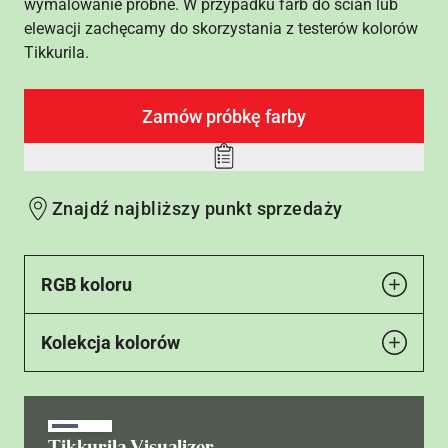
wymalowanie próbne. W przypadku farb do ścian lub
elewacji zachęcamy do skorzystania z testerów kolorów
Tikkurila.
Zamów próbkę farby
Add
to
Znajdź najbliższy punkt sprzedaży
wishlist
RGB koloru
Kolekcja kolorów
Tikkurila Visualizer