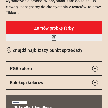
wymalowanie próbne. W przypadku farb do ścian lub
elewacji zachęcamy do skorzystania z testerów kolorów
Tikkurila.
Zamów próbkę farby
Add
to
Znajdź najbliższy punkt sprzedaży
wishlist
RGB koloru
Kolekcja kolorów
Tikkurila Visualizer