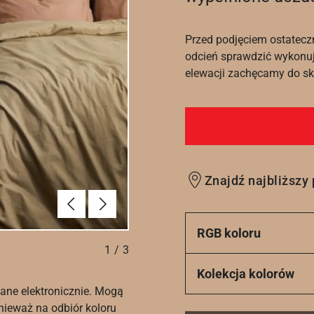
Przed podjęciem ostatecz
odcień sprawdzić wykonuj
elewacji zachęcamy do sko
Znajdź najbliższy
Poprzednie
Dalej
RGB koloru
1
/
3
Kolekcja kolorów
ane elektronicznie. Mogą
nieważ na odbiór koloru