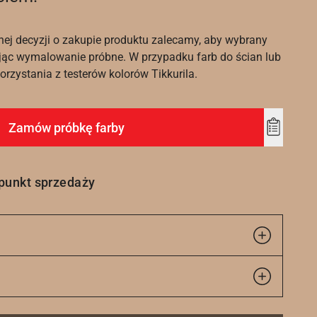
nej decyzji o zakupie produktu zalecamy, aby wybrany
ąc wymalowanie próbne. W przypadku farb do ścian lub
rzystania z testerów kolorów Tikkurila.
Zamów próbkę farby
Add
to
wishlist
 punkt sprzedaży