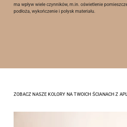
ma wpływ wiele czynników, m.in. oświetlenie pomieszcz
podłoża, wykończenie i połysk materiału.
ZOBACZ NASZE KOLORY NA TWOICH ŚCIANACH Z AP