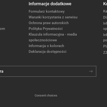
Informacje dodatkowe
K
Ka
Formularz kontaktowy
Warunki korzystania z serwisu
Dl
Ochrona praw autorskich
In
com
Polityka Prywatności
sp
Klauzula informacyjna - media
In
społecznościowe
po
Informacja o kolorach
Pl
Deklaracja dostępności
Z
ra
Consent choices