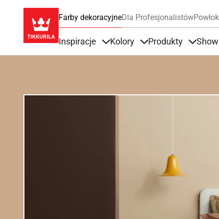
Farby dekoracyjne
Dla Profesjonalistów
Powłok
Inspiracje
Kolory
Produkty
Show
Items under Inspiracje
Items under Kolory
Items u