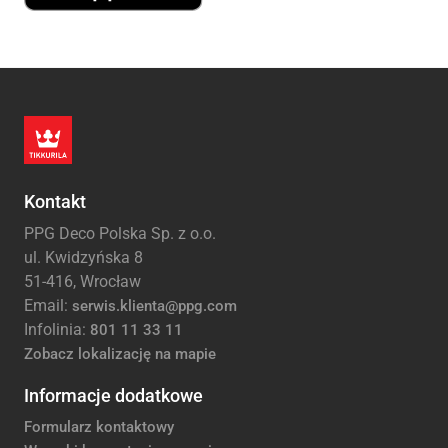
Kontakt
PPG Deco Polska Sp. z o.o.
ul. Kwidzyńska 8
51-416, Wrocław
Email:
serwis.klienta@ppg.com
Infolinia:
801 11 33 11
Zobacz lokalizację na mapie
Informacje dodatkowe
Formularz kontaktowy