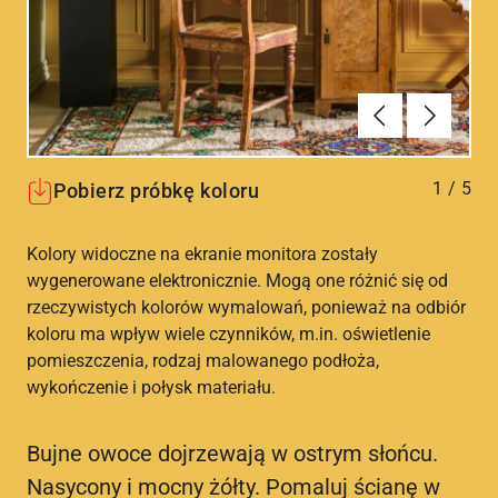
Poprzednie
Dalej
1
/
5
Pobierz próbkę koloru
Kolory widoczne na ekranie monitora zostały
wygenerowane elektronicznie. Mogą one różnić się od
rzeczywistych kolorów wymalowań, ponieważ na odbiór
koloru ma wpływ wiele czynników, m.in. oświetlenie
pomieszczenia, rodzaj malowanego podłoża,
wykończenie i połysk materiału.
Bujne owoce dojrzewają w ostrym słońcu.
Nasycony i mocny żółty. Pomaluj ścianę w