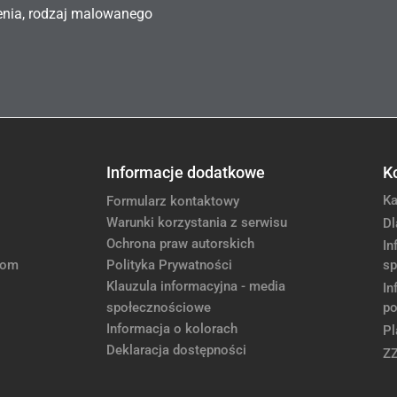
enia, rodzaj malowanego
Informacje dodatkowe
K
Ka
Formularz kontaktowy
Warunki korzystania z serwisu
Dl
Ochrona praw autorskich
In
com
Polityka Prywatności
sp
Klauzula informacyjna - media
In
społecznościowe
po
Informacja o kolorach
Pl
Deklaracja dostępności
Z