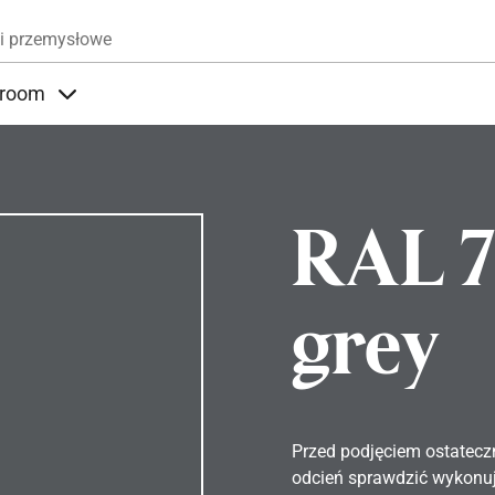
Przejdź do treści
i przemysłowe
room
nder Produkty
Items under Showroom
RAL 7
grey
Przed podjęciem ostatecz
odcień sprawdzić wykonuj