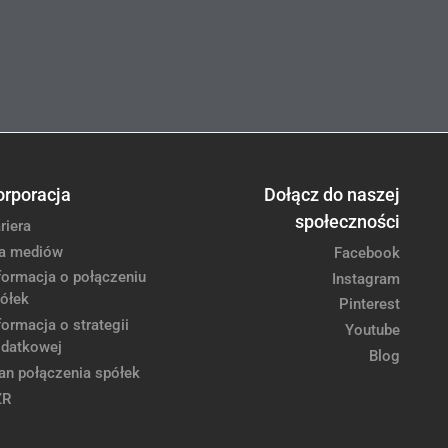
orporacja
Dołącz do naszej
społeczności
riera
a mediów
Facebook
formacja o połączeniu
Instagram
ółek
Pinterest
formacja o strategii
Youtube
datkowej
Blog
an połączenia spółek
ZR