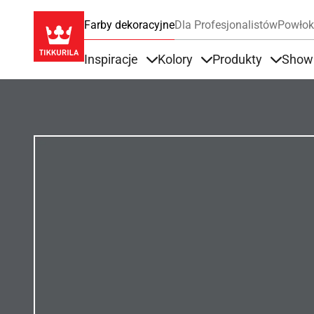
Farby dekoracyjne
Dla Profesjonalistów
Powłok
Inspiracje
Kolory
Produkty
Show
Items under Inspiracje
Items under Kolory
Items u