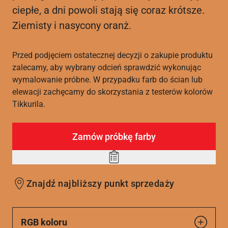
ciepłe, a dni powoli stają się coraz krótsze.
Ziemisty i nasycony oranż.
Przed podjęciem ostatecznej decyzji o zakupie produktu
zalecamy, aby wybrany odcień sprawdzić wykonując
wymalowanie próbne. W przypadku farb do ścian lub
elewacji zachęcamy do skorzystania z testerów kolorów
Tikkurila.
Zamów próbkę farby
Add
to
Znajdź najbliższy punkt sprzedaży
wishlist
RGB koloru